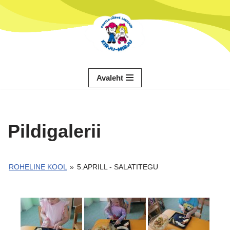
Skip
to
content
Avaleht
Pildigalerii
ROHELINE KOOL
»
5.APRILL - SALATITEGU