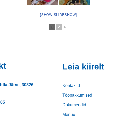
[SHOW SLIDESHOW]
1
2
►
kt
Leia kiirelt
htla-Järve, 30326
Kontaktid
Tööpakkumised
185
Dokumendid
Menüü