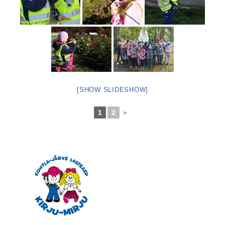
[SHOW SLIDESHOW]
1
2
►