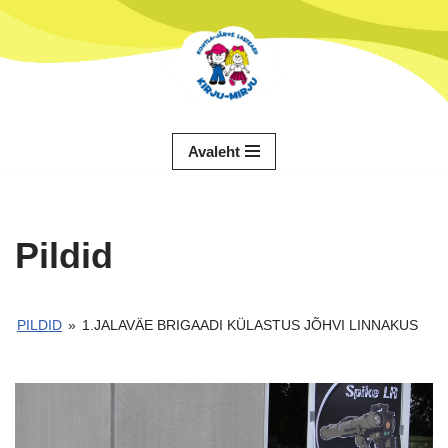
Skip
to
content
Avaleht
Pildid
PILDID
»
1.JALAVÄE BRIGAADI KÜLASTUS JÕHVI LINNAKUS