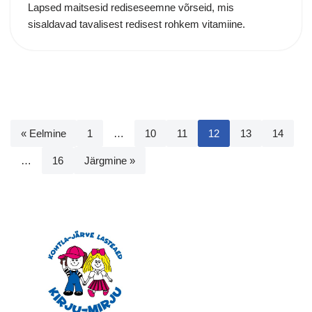
Lapsed maitsesid rediseseemne võrseid, mis
sisaldavad tavalisest redisest rohkem vitamiine.
« Eelmine
1
…
10
11
12
13
14
…
16
Järgmine »