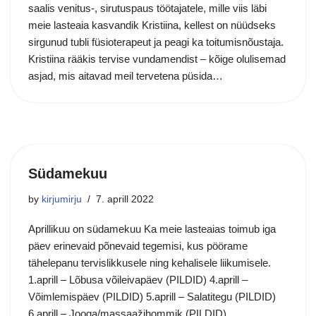
saalis venitus-, sirutuspaus töötajatele, mille viis läbi
meie lasteaia kasvandik Kristiina, kellest on nüüdseks
sirgunud tubli füsioterapeut ja peagi ka toitumisnõustaja.
Kristiina rääkis tervise vundamendist – kõige olulisemad
asjad, mis aitavad meil tervetena püsida…
Südamekuu
by
kirjumirju
7. aprill 2022
Aprillikuu on südamekuu Ka meie lasteaias toimub iga
päev erinevaid põnevaid tegemisi, kus pöörame
tähelepanu tervislikkusele ning kehalisele liikumisele.
1.aprill – Lõbusa võileivapäev (PILDID) 4.aprill –
Võimlemispäev (PILDID) 5.aprill – Salatitegu (PILDID)
6.aprill – Jooga/massaažihommik (PILDID)