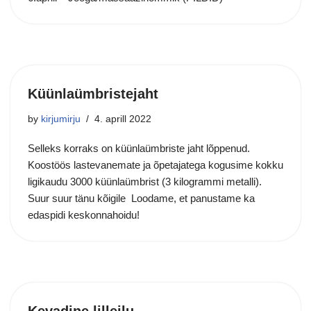
Küünlaümbristejaht
by
kirjumirju
4. aprill 2022
Selleks korraks on küünlaümbriste jaht lõppenud.
Koostöös lastevanemate ja õpetajatega kogusime kokku
ligikaudu 3000 küünlaümbrist (3 kilogrammi metalli).
Suur suur tänu kõigile Loodame, et panustame ka
edaspidi keskonnahoidu!
Kevadine lilleilu