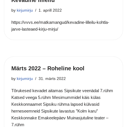
by
kirjumirju
1. aprill 2022
https://vvvs.ee/matkamangud/kevadine-lilleilu-kohtla-
jarve-lasteaed-kirju-mirju/
Märts 2022 – Roheline kool
by
kirjumirju
31. märts 2022
Tõrukesed kevadet aitamas Sipsikute veenädal 7.rühm
Katsed veega 5.rühm Mesimummidel käis külas
Keskkonnaamet Sipsiku rühma lapsed külvasid
herneseemneid Sipsikute lavastus ”Kolm karu”
Keskkonnake Emakeelepäev Muinasjutuline teater –
7.rühm