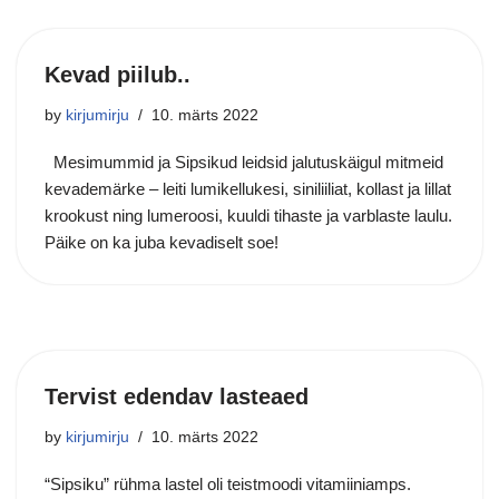
Kevad piilub..
by
kirjumirju
10. märts 2022
Mesimummid ja Sipsikud leidsid jalutuskäigul mitmeid
kevademärke – leiti lumikellukesi, siniliiliat, kollast ja lillat
krookust ning lumeroosi, kuuldi tihaste ja varblaste laulu.
Päike on ka juba kevadiselt soe!
Tervist edendav lasteaed
by
kirjumirju
10. märts 2022
“Sipsiku” rühma lastel oli teistmoodi vitamiiniamps.