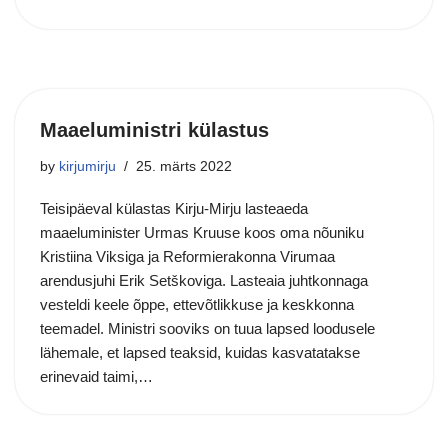
Maaeluministri külastus
by
kirjumirju
25. märts 2022
Teisipäeval külastas Kirju-Mirju lasteaeda
maaeluminister Urmas Kruuse koos oma nõuniku
Kristiina Viksiga ja Reformierakonna Virumaa
arendusjuhi Erik Setškoviga. Lasteaia juhtkonnaga
vesteldi keele õppe, ettevõtlikkuse ja keskkonna
teemadel. Ministri sooviks on tuua lapsed loodusele
lähemale, et lapsed teaksid, kuidas kasvatatakse
erinevaid taimi,…