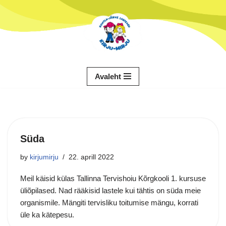
Skip
to
content
Avaleht
Süda
by
kirjumirju
22. aprill 2022
Meil käisid külas Tallinna Tervishoiu Kõrgkooli 1. kursuse
üliõpilased. Nad rääkisid lastele kui tähtis on süda meie
organismile. Mängiti tervisliku toitumise mängu, korrati
üle ka kätepesu.