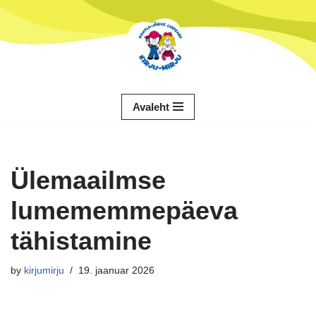
Skip
to
content
Avaleht
Ülemaailmse
lumememmepäeva
tähistamine
by
kirjumirju
19. jaanuar 2026