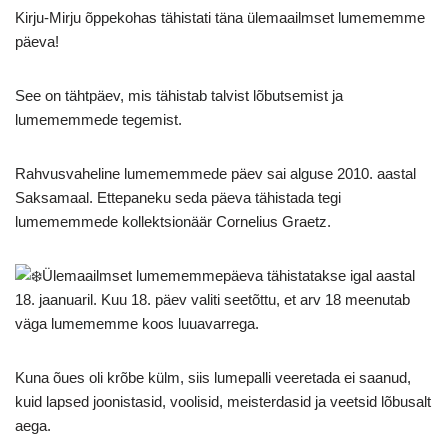
Kirju-Mirju õppekohas tähistati täna ülemaailmset lumememme
päeva!
See on tähtpäev, mis tähistab talvist lõbutsemist ja
lumememmede tegemist.
Rahvusvaheline lumememmede päev sai alguse 2010. aastal
Saksamaal. Ettepaneku seda päeva tähistada tegi
lumememmede kollektsionäär Cornelius Graetz.
Ülemaailmset lumememmepäeva tähistatakse igal aastal
18. jaanuaril. Kuu 18. päev valiti seetõttu, et arv 18 meenutab
väga lumememme koos luuavarrega.
Kuna õues oli krõbe külm, siis lumepalli veeretada ei saanud,
kuid lapsed joonistasid, voolisid, meisterdasid ja veetsid lõbusalt
aega.