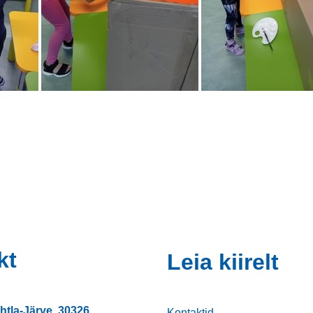
kt
Leia kiirelt
htla-Järve, 30326
Kontaktid