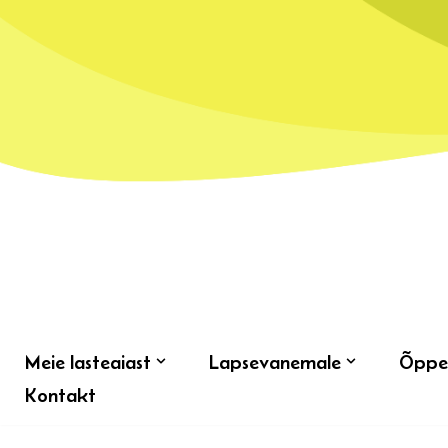
Skip
to
content
Meie lasteaiast
Lapsevanemale
Õppe
Kontakt