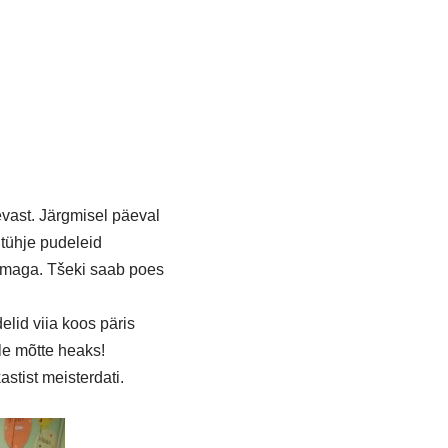
vast. Järgmisel päeval
 tühje pudeleid
ummaga. Tšeki saab poes
lid viia koos päris
le mõtte heaks!
stist meisterdati.