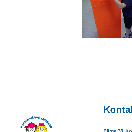
Konta
Pärna 36, Ko