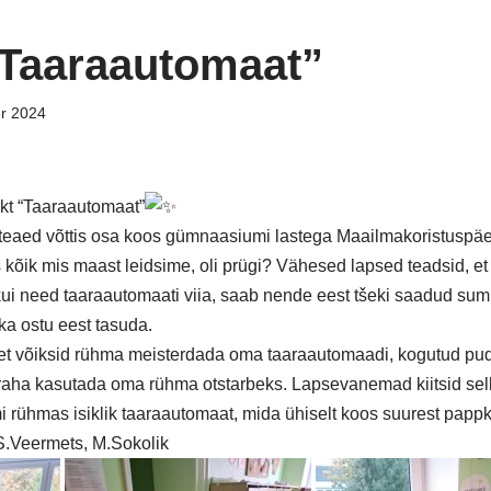
”Taaraautomaat”
er 2024
t “Taaraautomaat”
asteaed võttis osa koos gümnaasiumi lastega Maailmakoristuspäe
as kõik mis maast leidsime, oli prügi? Vähesed lapsed teadsid, et
kui need taaraautomaati viia, saab nende eest tšeki saadud s
ka ostu eest tasuda.
et võiksid rühma meisterdada oma taaraautomaadi, kogutud pude
raha kasutada oma rühma otstarbeks. Lapsevanemad kiitsid sel
rühmas isiklik taaraautomaat, mida ühiselt koos suurest pappka
.Veermets, M.Sokolik