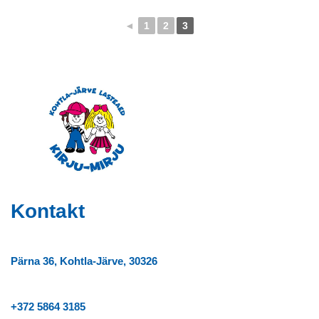
◄
1
2
3
Kontakt
Pärna 36, Kohtla-Järve, 30326
+372
5864 3185