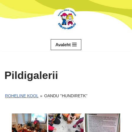
Skip
to
content
Avaleht
Pildigalerii
ROHELINE KOOL
»
OANDU ''HUNDIRETK''