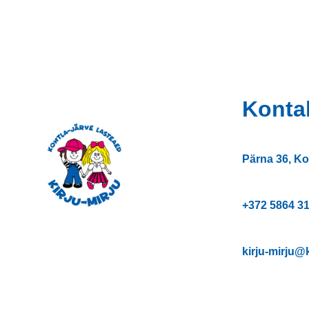
Konta
Pärna 36, Ko
+372
5864 3
kirju-mirju@k