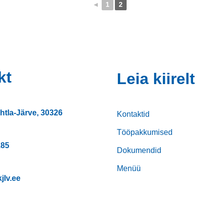
◄
1
2
kt
Leia kiirelt
htla-Järve, 30326
Kontaktid
Tööpakkumised
185
Dokumendid
Menüü
jlv.ee