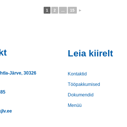
1
2
...
15
►
kt
Leia kiirelt
htla-Järve, 30326
Kontaktid
Tööpakkumised
185
Dokumendid
Menüü
jlv.ee