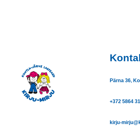
Konta
Pärna 36, Ko
+372
5864 3
kirju-mirju@k