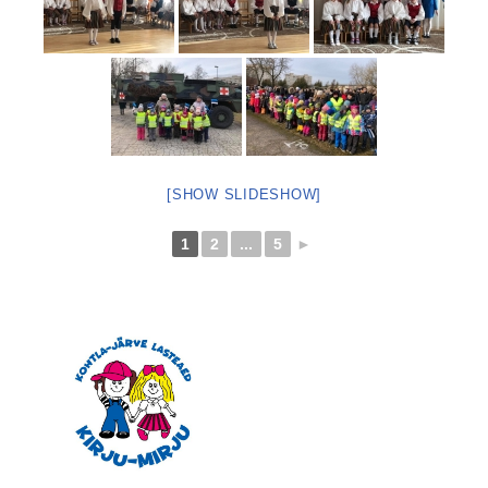
[SHOW SLIDESHOW]
1
2
...
5
►