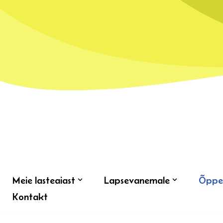
Skip
to
content
Meie lasteaiast
Lapsevanemale
Õppe
Kontakt