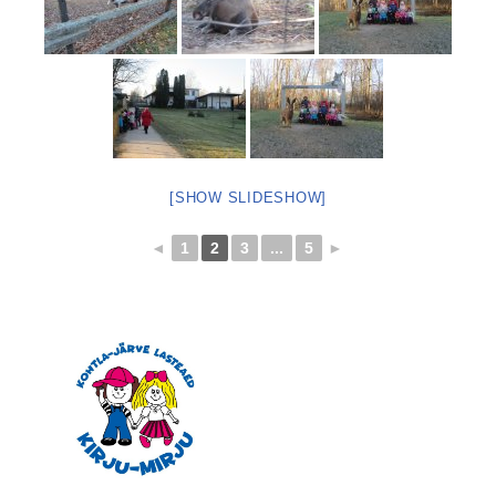
[SHOW SLIDESHOW]
◄
1
2
3
...
5
►