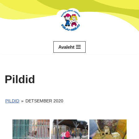
Skip
to
content
Avaleht
Pildid
PILDID
»
DETSEMBER 2020