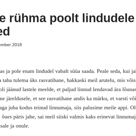
 rühma poolt lindudele
ed
ember 2018
as ja pole enam lindudel vabalt süüa saada. Peale seda, kui 
taha tulema üks rasvatihane, hakkaski meil arutelu, mis võis 
oli jäänud lastele meelde, et paljud linnud lendavad ära lõuna
me järeldusele, et see rasvatihane andis ka märku, et varsti võ
ga juba kodus teinud linnumaja, siis palusime meile appi. Ole
 õues päris jahe, sai meil siiski valmis kaks erinevat linnumaj
sale ja onule.