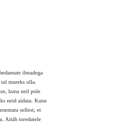
jahedamate ilmadega
tal mureks olla.
sse, kuna neil pole
iks neid aidata. Kuna
nemata sellest, et
a. Aitäh toredatele