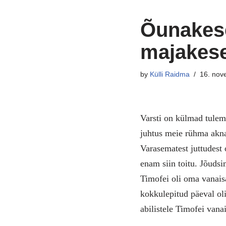
Õunakese
majakes
by
Külli Raidma
16. nov
Varsti on külmad tulem
juhtus meie rühma akna 
Varasematest juttudest 
enam siin toitu. Jõudsi
Timofei oli oma vanaisa
kokkulepitud päeval oli
abilistele Timofei vanai