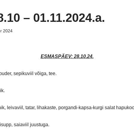
.10 – 01.11.2024.a.
er 2024
ESMASPÄEV: 28.10.24.
puder, sepikuviil võiga, tee.
õik.
k, leivaviil, tatar, lihakaste, porgandi-kapsa-kurgi salat hapuko
isupp, saiaviil juustuga.