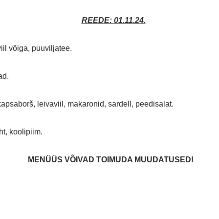
REEDE: 01.11.24.
il võiga, puuviljatee.
jad.
psaborš, leivaviil, makaronid, sardell, peedisalat.
t, koolipiim.
MENÜÜS VÕIVAD TOIMUDA MUUDATUSED
!