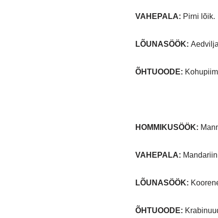
VAHEPALA:
Pirni lõik
LÕUNASÖÖK:
Aedvilj
ÕHTUOODE:
Kohupiima
HOMMIKUSÖÖK:
Manna
VAHEPALA:
Mandariin
LÕUNASÖÖK:
Koorene
ÕHTUOODE:
Krabinuudl