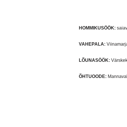
HOMMIKUSÖÖK:
saiavi
VAHEPALA:
Viinamar
LÕUNASÖÖK:
Värskeka
ÕHTUOODE:
Mannavah