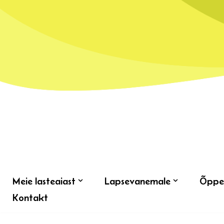
Skip
to
content
Meie lasteaiast
Lapsevanemale
Õppe
Kontakt