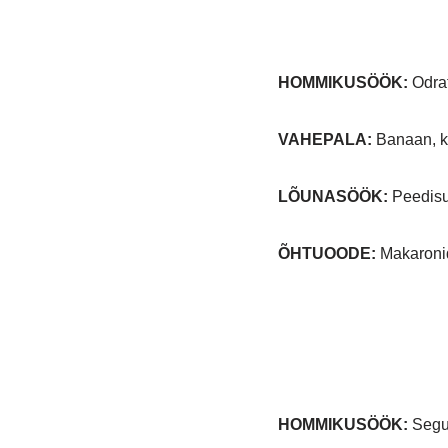
HOMMIKUSÖÖK
:
Odrat
VAHEPALA:
Banaan, k
LÕUNASÖÖK:
Peedisup
ÕHTUOODE:
Makaronid
HOMMIKUSÖÖK
:
Segup