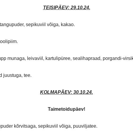
TEISIPÄEV: 29.10.24.
angupuder, sepikuviil võiga, kakao.
oolipiim.
p munaga, leivaviil, kartulipüree, sealihapraad, porgandi-virsik
 juustuga, tee.
KOLMAPÄEV: 30.10.24
.
Taimetoidupäev!
uder kõrvitsaga, sepikuviil võiga, puuviljatee.