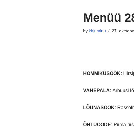
Menüü 28
by
kirjumirju
27. oktoob
HOMMIKUSÖÖK
:
Hirsi
VAHEPALA:
Arbuusi l
LÕUNASÖÖK:
Rassolni
ÕHTUOODE:
Piima-riis