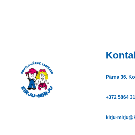
Konta
Pärna 36, Ko
+372
5864 3
kirju-mirju@k