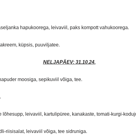
.
aseljanka hapukoorega, leivaviil, paks kompott vahukoorega.
kreem, küpsis, puuviljatee.
NELJAPÄEV: 31.10.24
.
puder moosiga, sepikuviil võiga, tee.
.
 lõhesupp, leivaviil, kartulipüree, kanakaste, tomati-kurgi-kod
i-riisisalat, leivaviil võiga, tee sidruniga.