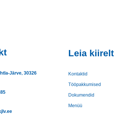
kt
Leia kiirelt
htla-Järve, 30326
Kontaktid
Tööpakkumised
185
Dokumendid
Menüü
jlv.ee