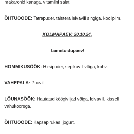
makaronid kanaga, vitamiini salat.
ÕHTUOODE:
Tatrapuder, täistera leivaviil singiga, koolipiim.
KOLMAPÄEV: 20.10.24
.
Taimetoidupäev!
HOMMIKUSÖÖK
:
Hirsipuder, sepikuviil võiga, kohv.
VAHEPALA:
Puuvili.
LÕUNASÖÖK:
Hautatud köögiviljad võiga, leivaviil, kissell
vahukoorega.
ÕHTUOODE:
Kapsapirukas, jogurt.