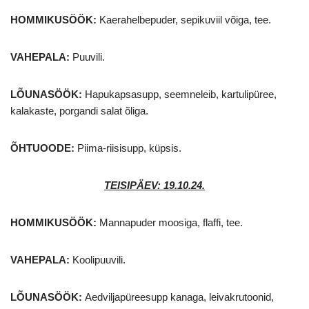
HOMMIKUSÖÖK
:
Kaerahelbepuder, sepikuviil võiga, tee.
VAHEPALA:
Puuvili.
LÕUNASÖÖK:
Hapukapsasupp, seemneleib, kartulipüree,
kalakaste, porgandi salat õliga.
ÕHTUOODE:
Piima-riisisupp, küpsis.
TEISIPÄEV: 19.10.24.
HOMMIKUSÖÖK
:
Mannapuder moosiga, flaffi, tee.
VAHEPALA:
Koolipuuvili.
LÕUNASÖÖK:
Aedviljapüreesupp kanaga, leivakrutoonid,