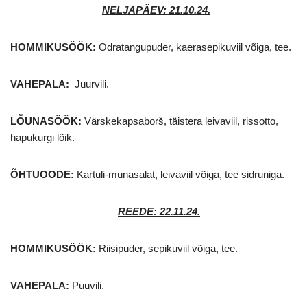
NELJAPÄEV: 21.10.24
.
HOMMIKUSÖÖK:
Odratangupuder, kaerasepikuviil võiga, tee.
VAHEPALA:
Juurvili.
LÕUNASÖÖK:
Värskekapsaborš, täistera leivaviil, rissotto,
hapukurgi lõik.
ÕHTUOODE:
Kartuli-munasalat, leivaviil võiga, tee sidruniga.
REEDE: 22.11.24.
HOMMIKUSÖÖK:
Riisipuder, sepikuviil võiga, tee.
VAHEPALA:
Puuvili.