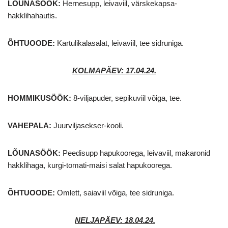
LÕUNASÖÖK:
Hernesupp, leivaviil, värskekapsa-
hakklihahautis.
ÕHTUOODE:
Kartulikalasalat, leivaviil, tee sidruniga.
KOLMAPÄEV: 17.04.24
.
HOMMIKUSÖÖK
:
8-viljapuder, sepikuviil võiga, tee.
VAHEPALA:
Juurviljasekser-kooli.
LÕUNASÖÖK:
Peedisupp hapukoorega, leivaviil, makaronid
hakklihaga, kurgi-tomati-maisi salat hapukoorega.
ÕHTUOODE:
Omlett, saiaviil võiga, tee sidruniga.
NELJAPÄEV: 18.04.24
.