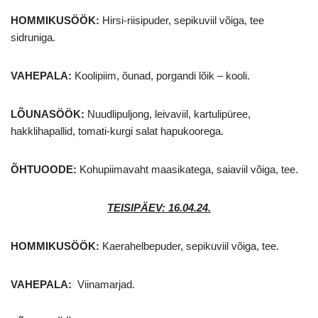
HOMMIKUSÖÖK
:
Hirsi-riisipuder, sepikuviil võiga, tee
sidruniga.
VAHEPALA:
Koolipiim, õunad, porgandi lõik – kooli.
LÕUNASÖÖK:
Nuudlipuljong, leivaviil, kartulipüree,
hakklihapallid, tomati-kurgi salat hapukoorega.
ÕHTUOODE:
Kohupiimavaht maasikatega, saiaviil võiga, tee.
TEISIPÄEV: 16.04.24.
HOMMIKUSÖÖK
:
Kaerahelbepuder, sepikuviil võiga, tee.
VAHEPALA:
Viinamarjad.