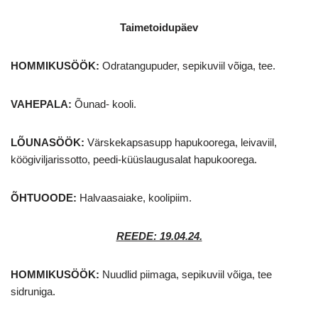
Taimetoidupäev
HOMMIKUSÖÖK:
Odratangupuder, sepikuviil võiga, tee.
VAHEPALA:
Õunad- kooli.
LÕUNASÖÖK:
Värskekapsasupp hapukoorega, leivaviil,
köögiviljarissotto, peedi-küüslaugusalat hapukoorega.
ÕHTUOODE:
Halvaasaiake, koolipiim.
REEDE: 19.04.24.
HOMMIKUSÖÖK:
Nuudlid piimaga, sepikuviil võiga, tee
sidruniga.