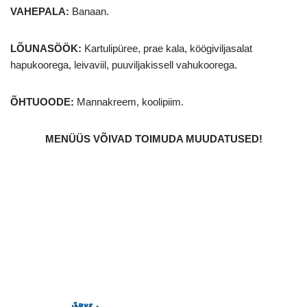
VAHEPALA:
Banaan.
LÕUNASÖÖK:
Kartulipüree, prae kala, köögiviljasalat
hapukoorega, leivaviil, puuviljakissell vahukoorega.
ÕHTUOODE:
Mannakreem, koolipiim.
MENÜÜS VÕIVAD TOIMUDA MUUDATUSED
!