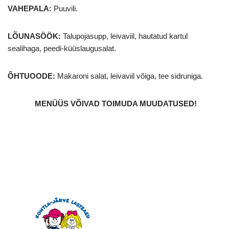
VAHEPALA:
Puuvili.
LÕUNASÖÖK:
Talupojasupp, leivaviil, hautatud kartul
sealihaga, peedi-küüslaugusalat.
ÕHTUOODE:
Makaroni salat, leivaviil võiga, tee sidruniga.
MENÜÜS VÕIVAD TOIMUDA MUUDATUSED
!