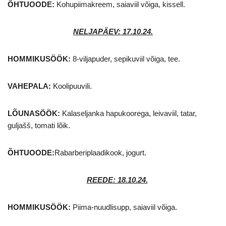
ÕHTUOODE:
Kohupiimakreem, saiaviil võiga, kissell.
NELJAPÄEV: 17.10.24
.
HOMMIKUSÖÖK:
8-viljapuder, sepikuviil võiga, tee.
VAHEPALA:
Koolipuuvili.
LÕUNASÖÖK:
Kalaseljanka hapukoorega, leivaviil, tatar,
guljašš, tomati lõik.
ÕHTUOODE:
Rabarberiplaadikook, jogurt.
REEDE: 18.10.24.
HOMMIKUSÖÖK:
Piima-nuudlisupp, saiaviil võiga.