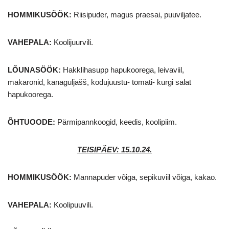
HOMMIKUSÖÖK
:
Riisipuder, magus praesai, puuviljatee.
VAHEPALA:
Koolijuurvili.
LÕUNASÖÖK:
Hakklihasupp hapukoorega, leivaviil,
makaronid, kanaguljašš, kodujuustu- tomati- kurgi salat
hapukoorega.
ÕHTUOODE:
Pärmipannkoogid, keedis, koolipiim.
TEISIPÄEV: 15.10.24.
HOMMIKUSÖÖK
:
Mannapuder võiga, sepikuviil võiga, kakao.
VAHEPALA:
Koolipuuvili.