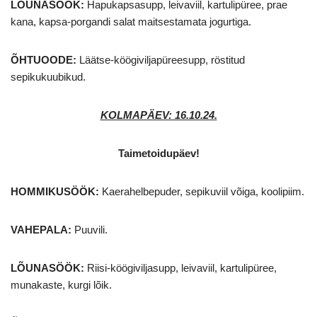
LÕUNASÖÖK:
Hapukapsasupp, leivaviil, kartulipüree, prae
kana, kapsa-porgandi salat maitsestamata jogurtiga.
ÕHTUOODE:
Läätse-köögiviljapüreesupp, röstitud
sepikukuubikud.
KOLMAPÄEV: 16.10.24
.
Taimetoidupäev!
HOMMIKUSÖÖK
:
Kaerahelbepuder, sepikuviil võiga, koolipiim.
VAHEPALA:
Puuvili.
LÕUNASÖÖK:
Riisi-köögiviljasupp, leivaviil, kartulipüree,
munakaste, kurgi lõik.