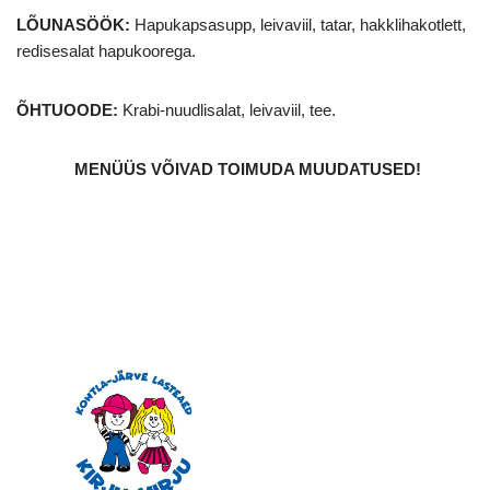
LÕUNASÖÖK:
Hapukapsasupp, leivaviil, tatar, hakklihakotlett,
redisesalat hapukoorega.
ÕHTUOODE:
Krabi-nuudlisalat, leivaviil, tee.
MENÜÜS VÕIVAD TOIMUDA MUUDATUSED
!