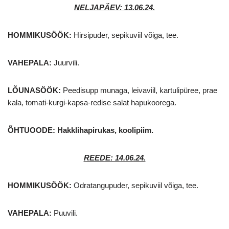
NELJAPÄEV: 13.06.24
.
HOMMIKUSÖÖK:
Hirsipuder, sepikuviil võiga, tee.
VAHEPALA:
Juurvili.
LÕUNASÖÖK:
Peedisupp munaga, leivaviil, kartulipüree, prae
kala, tomati-kurgi-kapsa-redise salat hapukoorega.
ÕHTUOODE:
Hakklihapirukas, koolipiim.
REEDE: 14.06.24.
HOMMIKUSÖÖK:
Odratangupuder, sepikuviil võiga, tee.
VAHEPALA:
Puuvili.