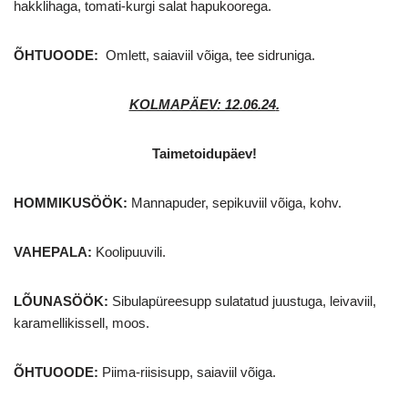
hakklihaga, tomati-kurgi salat hapukoorega.
ÕHTUOODE:
Omlett, saiaviil võiga, tee sidruniga.
KOLMAPÄEV: 12.06.24
.
Taimetoidupäev!
HOMMIKUSÖÖK
:
Mannapuder, sepikuviil võiga, kohv.
VAHEPALA:
Koolipuuvili.
LÕUNASÖÖK:
Sibulapüreesupp sulatatud juustuga, leivaviil,
karamellikissell, moos.
ÕHTUOODE:
Piima-riisisupp, saiaviil võiga.