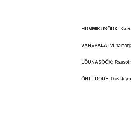
HOMMIKUSÖÖK:
Kaera
VAHEPALA:
Viinamar
LÕUNASÖÖK:
Rassoln
ÕHTUOODE:
Riisi-krab