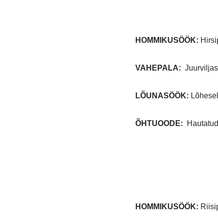
HOMMIKUSÖÖK
:
Hirsi
VAHEPALA:
Juurvilj
LÕUNASÖÖK:
Lõheselj
ÕHTUOODE:
Hautatud 
HOMMIKUSÖÖK
:
Riisip