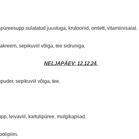
püreesupp sulatatud juustuga, krutoonid, omlett, vitamiinisalat
kreem, sepikuviil võiga, tee sidruniga.
NELJAPÄEV: 12.12.24
.
uder, sepikuviil võiga, tee.
p, leivaviil, kartulipüree, mulgikapsad.
koolipiim.