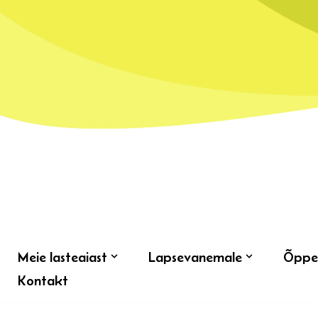
Skip
to
content
Meie lasteaiast
Lapsevanemale
Õppe
Kontakt