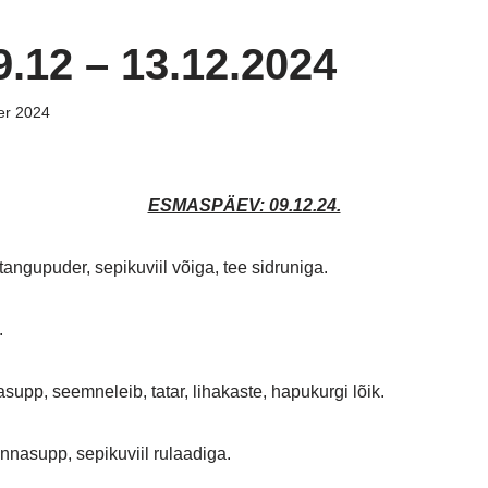
.12 – 13.12.2024
er 2024
ESMASPÄEV: 09.12.24.
angupuder, sepikuviil võiga, tee sidruniga.
.
supp, seemneleib, tatar, lihakaste, hapukurgi lõik.
nasupp, sepikuviil rulaadiga.