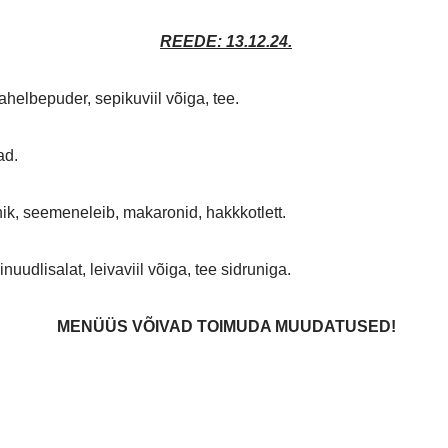
REEDE: 13.12.24.
helbepuder, sepikuviil võiga, tee.
jad.
ik, seemeneleib, makaronid, hakkkotlett.
inuudlisalat, leivaviil võiga, tee sidruniga.
MENÜÜS VÕIVAD TOIMUDA MUUDATUSED
!