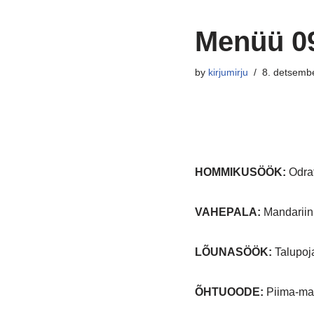
Menüü 09
by
kirjumirju
8. detsemb
HOMMIKUSÖÖK
:
Odrat
VAHEPALA:
Mandariin
LÕUNASÖÖK:
Talupoja
ÕHTUOODE:
Piima-man