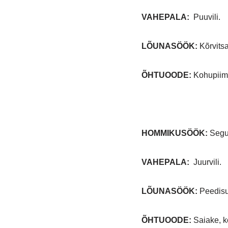
VAHEPALA:
Puuvili.
LÕUNASÖÖK:
Kõrvitsa
ÕHTUOODE:
Kohupiima
HOMMIKUSÖÖK:
Segup
VAHEPALA:
Juurvili.
LÕUNASÖÖK:
Peedisup
ÕHTUOODE:
Saiake, 