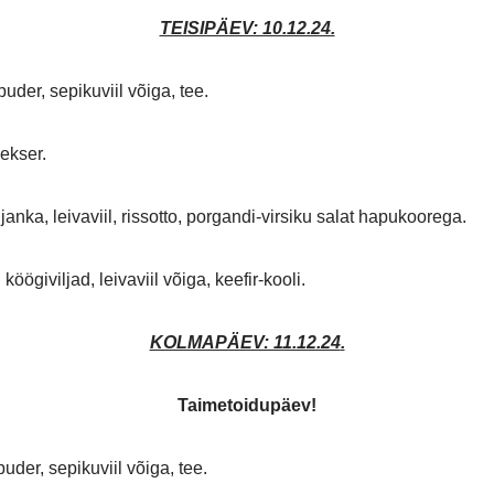
TEISIPÄEV: 10.12.24.
puder, sepikuviil võiga, tee.
asekser.
anka, leivaviil, rissotto, porgandi-virsiku salat hapukoorega.
köögiviljad, leivaviil võiga, keefir-kooli.
KOLMAPÄEV: 11.12.24
.
Taimetoidupäev!
uder, sepikuviil võiga, tee.