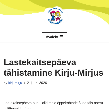
Skip
to
content
Avaleht
Lastekaitsepäeva
tähistamine Kirju-Mirjus
by
kirjumirju
2. juuni 2026
Lastekaitsepäeva puhul olid meie õppekohtade õued täis naeru
ja lõbusaid mänge.