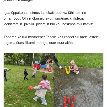
Igas õppekohas toimus lastekaitsepäeva tähistamine
omamoodi. Oli nii lõbusaid liikumismänge, kriitidega
joonistamist, pikniku pidamist kui ka üheskoos mullitamist.
Täname ka liikumistreener Tanelit, kes reedel tuli meie lastele
tegema õues liikumismänge, suur-suur aitäh