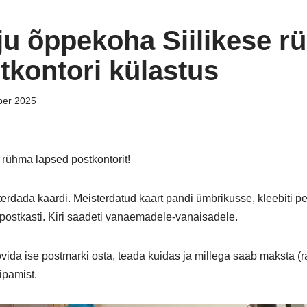
rju õppekoha Siilikese 
tkontori külastus
ber 2025
 rühma lapsed postkontorit!
terdada kaardi. Meisterdatud kaart pandi ümbrikusse, kleebiti p
 postkasti. Kiri saadeti vanaemadele-vanaisadele.
vida ise postmarki osta, teada kuidas ja millega saab maksta (r
ipamist.