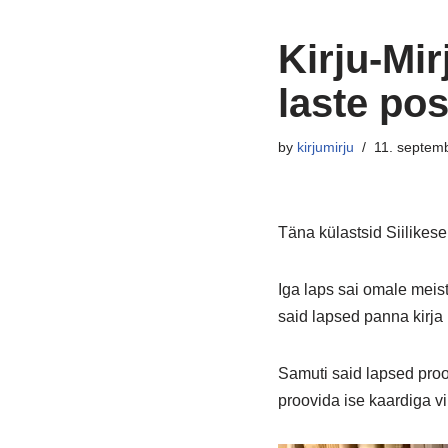
Kirju-Mi
laste pos
by
kirjumirju
11. septem
Täna külastsid Siilikese
Iga laps sai omale meis
said lapsed panna kirja
Samuti said lapsed proo
proovida ise kaardiga vi