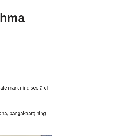
rühma
eale mark ning seejärel
aha, pangakaart) ning