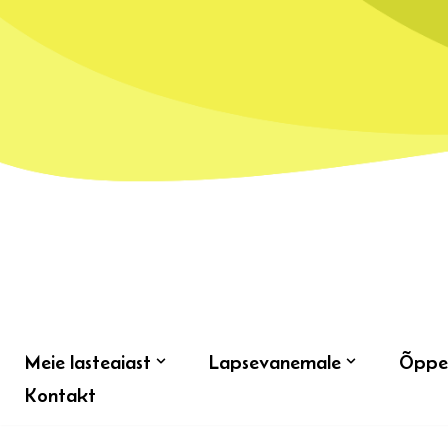
Skip
to
content
Meie lasteaiast
Lapsevanemale
Õppe
Kontakt