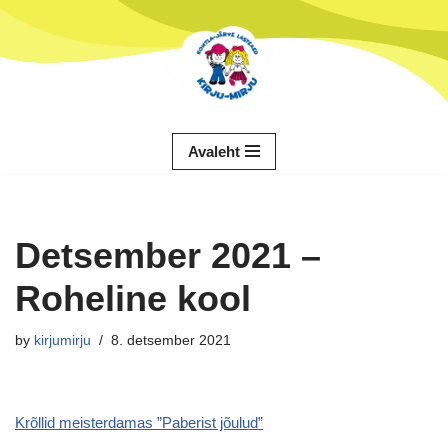
Skip
to
content
Avaleht
Detsember 2021 –
Roheline kool
by
kirjumirju
8. detsember 2021
Krõllid meisterdamas ”Paberist jõulud”