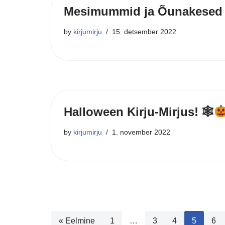
Mesimummid ja Õunakesed 
by
kirjumirju
15. detsember 2022
Halloween Kirju-Mirjus! 🕸
by
kirjumirju
1. november 2022
« Eelmine
1
…
3
4
5
6