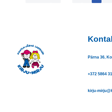
Konta
Pärna 36, Ko
+372
5864 3
kirju-mirju@k