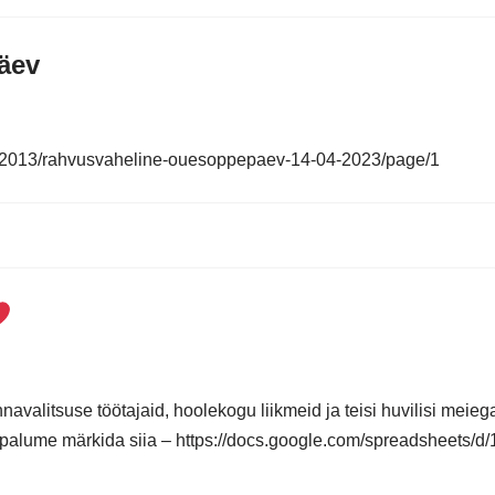
äev
lery/2013/rahvusvaheline-ouesoppepaev-14-04-2023/page/1
avalitsuse töötajaid, hoolekogu liikmeid ja teisi huvilisi meieg
ikes palume märkida siia – https://docs.google.com/spreadshe