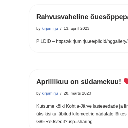
Rahvusvaheline õuesõppep
by
kirjumirju
13. aprill 2023
PILDID – https://kirjumirju.ee/pildid/nggal
Aprillikuu on südamekuu!
by
kirjumirju
28. märts 2023
Kutsume kõiki Kohtla-Järve lasteaedade ja linn
üksikisiku läbitud kilomeetrid nädalate lõ
G8ERe0s/edit?usp=sharing