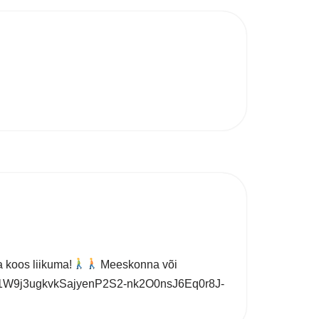
a koos liikuma!
‍ Meeskonna või
ets/d/1W9j3ugkvkSajyenP2S2-nk2O0nsJ6Eq0r8J-