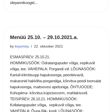
ülepannikoogid…
Menüü 25.10. – 29.10.2021.a.
by
kirjumirju
22. oktoober 2021
ESMASPÄEV: 25.10.21.
HOMMIKUSÖÖK: Odratangupuder võiga, sepikuviil
võiga, tee. VAHEPALA: Porgandi viil. LÕUNASÖÖK:
Kartuli-klimbisupp hapukoorega, peenleivaviil,
makaronid hakkliha-porgandiga, kõrvitsa-peedi toorsalat
hapukoorega, maitsevesi apelsiniga. ÕHTUOODE:
Kohupiima- kõrvitsa küpsisevorm, mahlakissell.
TEISIPÄEV: 26.10.21. HOMMIKUSÖÖK:
Kollatangupuder võiga, sepikuviil võiga, tee.
VAHEPALA: Õuna lõik- kooli. LÕUNASÖÖK: