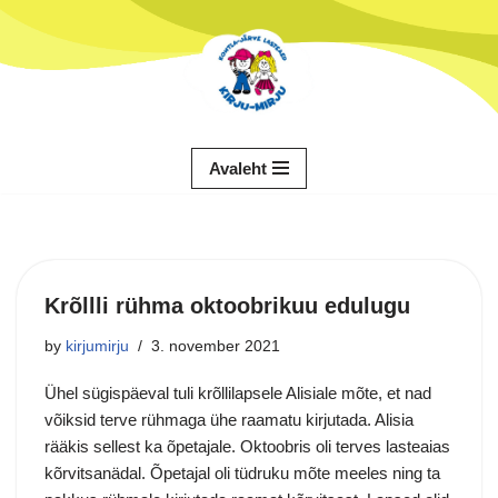
Skip
to
content
Avaleht
Krõllli rühma oktoobrikuu edulugu
by
kirjumirju
3. november 2021
Ühel sügispäeval tuli krõllilapsele Alisiale mõte, et nad
võiksid terve rühmaga ühe raamatu kirjutada. Alisia
rääkis sellest ka õpetajale. Oktoobris oli terves lasteaias
kõrvitsanädal. Õpetajal oli tüdruku mõte meeles ning ta