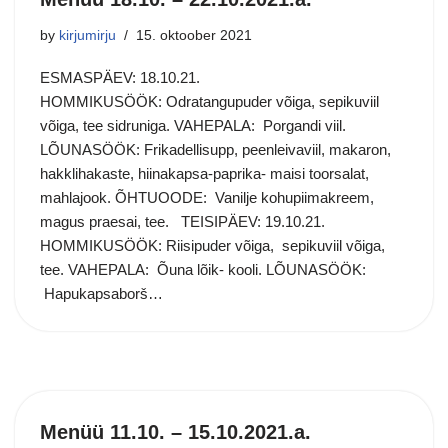
by
kirjumirju
15. oktoober 2021
ESMASPÄEV: 18.10.21.
HOMMIKUSÖÖK: Odratangupuder võiga, sepikuviil
võiga, tee sidruniga. VAHEPALA: Porgandi viil.
LÕUNASÖÖK: Frikadellisupp, peenleivaviil, makaron,
hakklihakaste, hiinakapsa-paprika- maisi toorsalat,
mahlajook. ÕHTUOODE: Vanilje kohupiimakreem,
magus praesai, tee. TEISIPÄEV: 19.10.21.
HOMMIKUSÖÖK: Riisipuder võiga, sepikuviil võiga,
tee. VAHEPALA: Õuna lõik- kooli. LÕUNASÖÖK:
Hapukapsaborš…
Menüü 11.10. – 15.10.2021.a.