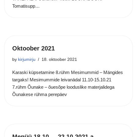
Tomatisupp…
Oktoober 2021
by
kirjumirju
18. oktoober 2021
Karaski küpsetamine 8.rühm Mesimummid – Mängides
targaks! Mesimummide leivanädal 11.10-15.10.21
7.rühm Õunake – õuesõpe looduslike materjalidega
Õunakese rühma perepäev
Menüü 18.10. – 22.10.2021.a.