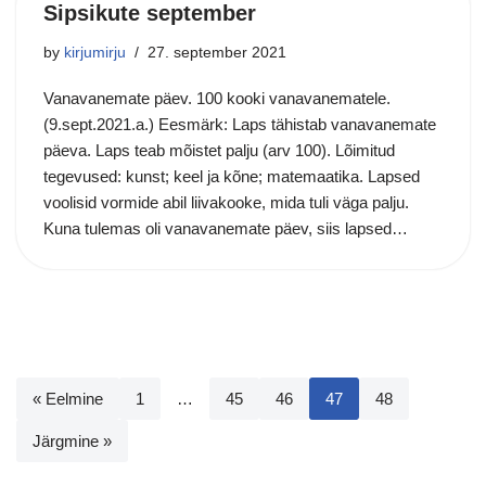
Sipsikute september
by
kirjumirju
27. september 2021
Vanavanemate päev. 100 kooki vanavanematele.
(9.sept.2021.a.) Eesmärk: Laps tähistab vanavanemate
päeva. Laps teab mõistet palju (arv 100). Lõimitud
tegevused: kunst; keel ja kõne; matemaatika. Lapsed
voolisid vormide abil liivakooke, mida tuli väga palju.
Kuna tulemas oli vanavanemate päev, siis lapsed…
« Eelmine
1
…
45
46
47
48
Järgmine »