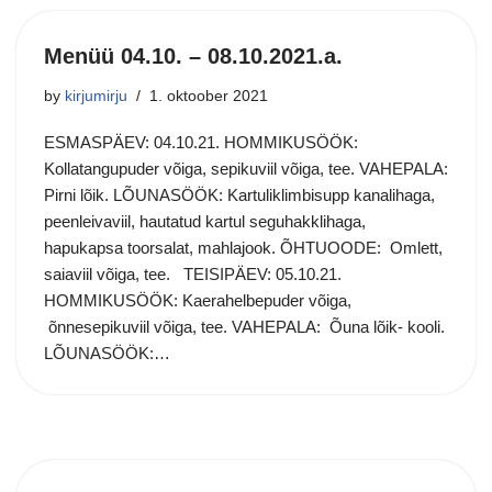
Menüü 04.10. – 08.10.2021.a.
by
kirjumirju
1. oktoober 2021
ESMASPÄEV: 04.10.21. HOMMIKUSÖÖK:
Kollatangupuder võiga, sepikuviil võiga, tee. VAHEPALA:
Pirni lõik. LÕUNASÖÖK: Kartuliklimbisupp kanalihaga,
peenleivaviil, hautatud kartul seguhakklihaga,
hapukapsa toorsalat, mahlajook. ÕHTUOODE: Omlett,
saiaviil võiga, tee. TEISIPÄEV: 05.10.21.
HOMMIKUSÖÖK: Kaerahelbepuder võiga,
õnnesepikuviil võiga, tee. VAHEPALA: Õuna lõik- kooli.
LÕUNASÖÖK:…