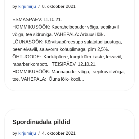
by
kirjumirju
8. oktoober 2021
ESMASPÄEV: 11.10.21.
HOMMIKUSÖÖK: Kaerahelbepuder võiga, sepikuviil
võiga, tee sidruniga. VAHEPALA: Arbuusi lõik.
LÕUNASÖÖK: Kõrvitsapüreesupp sulatatud juustuga,
peenleivaviil, saiavorm kohupiimaga, piim 2,5%.
ÕHTUOODE: Kartulipüree, kurgi külm kaste, leivaviil,
rabarberikompott. TEISIPÄEV: 12.10.21.
HOMMIKUSÖÖK: Mannapuder võiga, sepikuviil võiga,
tee. VAHEPALA: Õuna lõik- kooli.…
Spordinädala pildid
by
kirjumirju
4. oktoober 2021