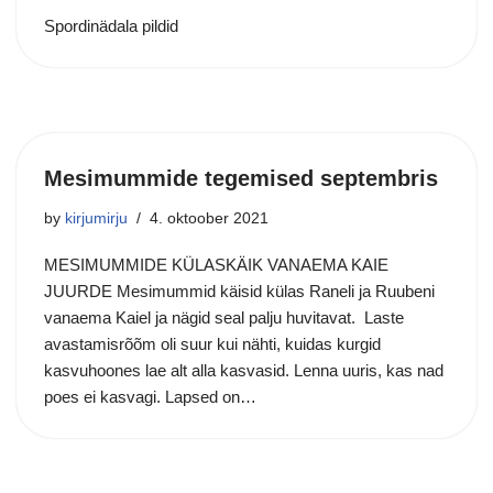
Spordinädala pildid
Mesimummide tegemised septembris
by
kirjumirju
4. oktoober 2021
MESIMUMMIDE KÜLASKÄIK VANAEMA KAIE
JUURDE Mesimummid käisid külas Raneli ja Ruubeni
vanaema Kaiel ja nägid seal palju huvitavat. Laste
avastamisrõõm oli suur kui nähti, kuidas kurgid
kasvuhoones lae alt alla kasvasid. Lenna uuris, kas nad
poes ei kasvagi. Lapsed on…