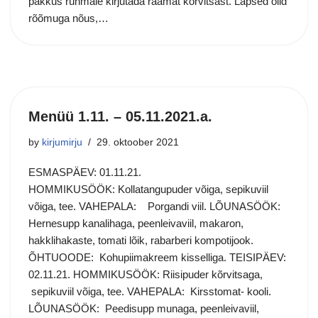
pakkus rühmale kirjutada raamat kõrvitsast. Lapsed olid
rõõmuga nõus,…
Menüü 1.11. – 05.11.2021.a.
by
kirjumirju
29. oktoober 2021
ESMASPÄEV: 01.11.21.
HOMMIKUSÖÖK: Kollatangupuder võiga, sepikuviil
võiga, tee. VAHEPALA: Porgandi viil. LÕUNASÖÖK:
Hernesupp kanalihaga, peenleivaviil, makaron,
hakklihakaste, tomati lõik, rabarberi kompotijook.
ÕHTUOODE: Kohupiimakreem kisselliga. TEISIPÄEV:
02.11.21. HOMMIKUSÖÖK: Riisipuder kõrvitsaga,
sepikuviil võiga, tee. VAHEPALA: Kirsstomat- kooli.
LÕUNASÖÖK: Peedisupp munaga, peenleivaviil,